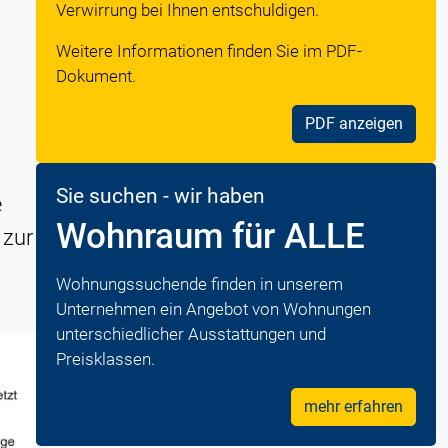
Verwirrung bei Ihnen entschuldigen.
Weitere Informationen finden Sie im PDF-
Dokument.
PDF anzeigen
m
Sie suchen - wir haben
e
Wohnraum für ALLE
 zur
Wohnungssuchende finden in unserem
Unternehmen ein Angebot von Wohnungen
unterschiedlicher Ausstattungen und
Preisklassen.
mehr erfahren